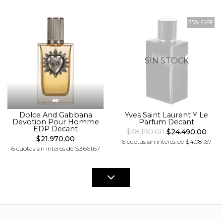
35% OFF
SIN STOCK
Dolce And Gabbana
Yves Saint Laurent Y Le
Devotion Pour Homme
Parfum Decant
EDP Decant
$38.190,00
$24.490,00
$21.970,00
6 cuotas sin interés de $4.081,67
6 cuotas sin interés de $3.661,67