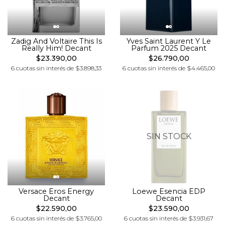
Zadig And Voltaire This Is
Yves Saint Laurent Y Le
Really Him! Decant
Parfum 2025 Decant
$23.390,00
$26.790,00
6 cuotas sin interés de $3.898,33
6 cuotas sin interés de $4.465,00
SIN STOCK
Versace Eros Energy
Loewe Esencia EDP
Decant
Decant
$22.590,00
$23.590,00
6 cuotas sin interés de $3.765,00
6 cuotas sin interés de $3.931,67