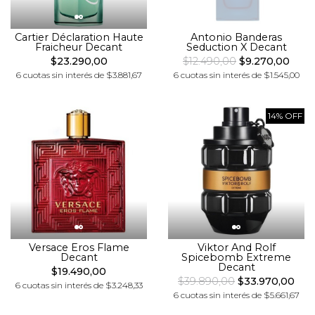
Cartier Déclaration Haute
Antonio Banderas
Fraicheur Decant
Seduction X Decant
$23.290,00
$12.490,00
$9.270,00
6 cuotas sin interés de $3.881,67
6 cuotas sin interés de $1.545,00
14% OFF
Versace Eros Flame
Viktor And Rolf
Decant
Spicebomb Extreme
Decant
$19.490,00
$39.890,00
$33.970,00
6 cuotas sin interés de $3.248,33
6 cuotas sin interés de $5.661,67