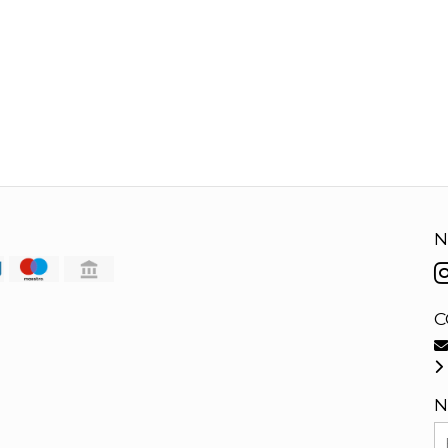
N
C
N