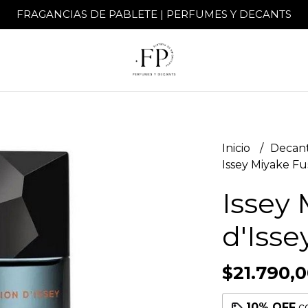
FRAGANCIAS DE PABLETE | PERFUMES Y DECANTS
Inicio
Decant
Issey Miyake Fu
Issey 
d'Iss
$21.790,
10% OFF
c