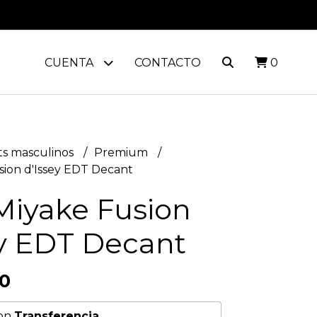
CUENTA
CONTACTO
0
s masculinos
Premium
sion d'Issey EDT Decant
Miyake Fusion
ey EDT Decant
00
on
Transferencia