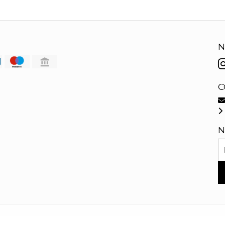
N
C
N