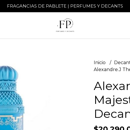
FRAGANCIAS DE PABLETE | PERFUMES Y DECANTS
Inicio
Decant
Alexandre.J The
Alexa
Majest
Decan
$20.290,