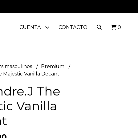
CUENTA
CONTACTO
0
s masculinos
Premium
 Majestic Vanilla Decant
ndre.J The
ic Vanilla
t
00