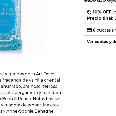
10% OFF
c
Precio final:
6
cuotas si
Ver cuotas y 
as fragancias de la Art Deco
 fragancia de vainilla oriental
, ahumado, cremoso, terroso,
e canela, bergamota y mandarín.
 Bean & Peach. Notas básicas
a y madera de ámbar. Majestic
is y Anne-Sophie Behaghel.