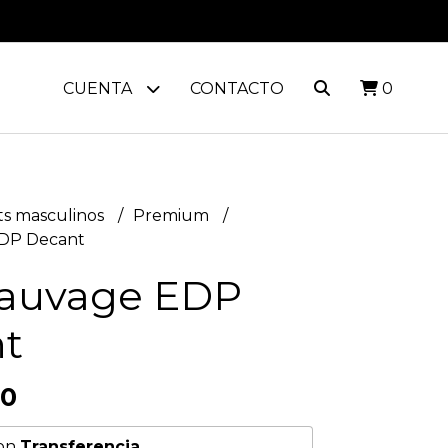
CUENTA
CONTACTO
0
s masculinos
Premium
EDP Decant
Sauvage EDP
t
00
on
Transferencia