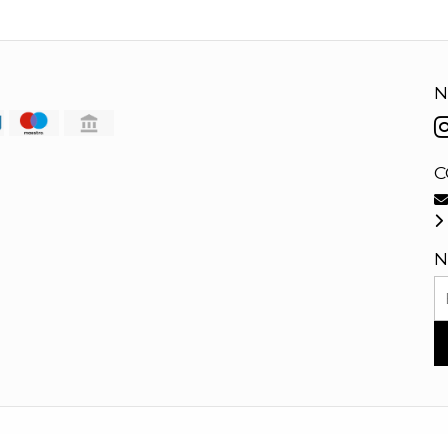
N
C
N