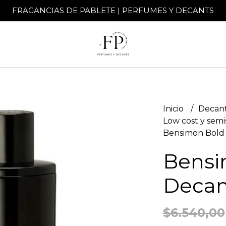
FRAGANCIAS DE PABLETE | PERFUMES Y DECANTS
Inicio
Decant
Low cost y semi
Bensimon Bold 
Bensi
Decan
$6.540,00