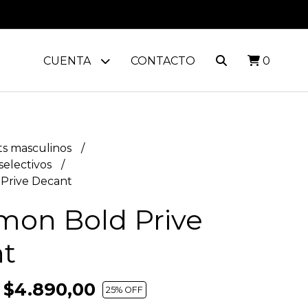
CUENTA
CONTACTO
0
s masculinos
selectivos
Prive Decant
mon Bold Prive
t
$4.890,00
25
% OFF