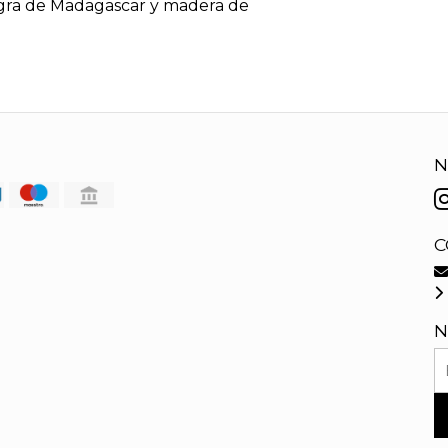
negra de Madagascar y madera de
N
C
N