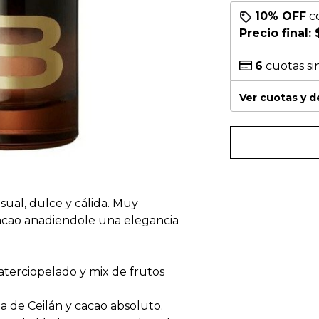
10% OFF
c
Precio final:
6
cuotas si
Ver cuotas y 
sual, dulce y cálida. Muy
acao anadiendole una elegancia
 aterciopelado y mix de frutos
a de Ceilán y cacao absoluto.