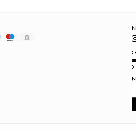
N
C
N