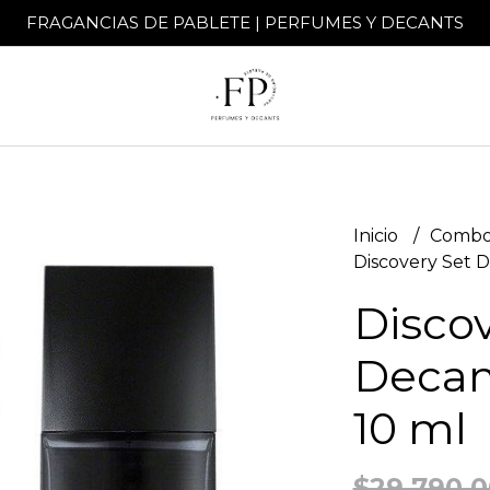
FRAGANCIAS DE PABLETE | PERFUMES Y DECANTS
Inicio
Combo
Discovery Set D
Discov
Decan
10 ml
$29.790,0