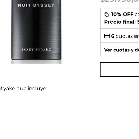
10% OFF
c
Precio final:
6
cuotas si
Ver cuotas y 
iyake que incluye: