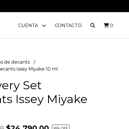
CUENTA
CONTACTO
0
s de decants
ecants Issey Miyake 10 ml
ery Set
ts Issey Miyake
$24.790,00
0
16
% OFF